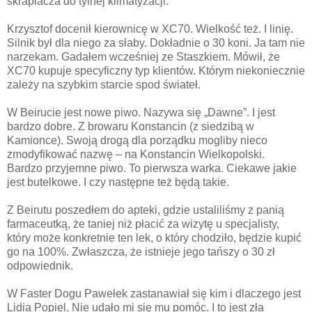
skraplacza do tylnej klimatyzacji.
Krzysztof docenił kierownicę w XC70. Wielkość też. I linię.
Silnik był dla niego za słaby. Dokładnie o 30 koni. Ja tam nie
narzekam. Gadałem wcześniej ze Staszkiem. Mówił, że
XC70 kupuje specyficzny typ klientów. Którym niekoniecznie
zależy na szybkim starcie spod świateł.
W Beirucie jest nowe piwo. Nazywa się „Dawne”. I jest
bardzo dobre. Z browaru Konstancin (z siedzibą w
Kamionce). Swoją drogą dla porządku mogliby nieco
zmodyfikować nazwę – na Konstancin Wielkopolski.
Bardzo przyjemne piwo. To pierwsza warka. Ciekawe jakie
jest butelkowe. I czy następne też będą takie.
Z Beirutu poszedłem do apteki, gdzie ustaliliśmy z panią
farmaceutką, że taniej niż płacić za wizytę u specjalisty,
który może konkretnie ten lek, o który chodziło, będzie kupić
go na 100%. Zwłaszcza, że istnieje jego tańszy o 30 zł
odpowiednik.
W Faster Dogu Pawełek zastanawiał się kim i dlaczego jest
Lidia Popiel. Nie udało mi się mu pomóc. I to jest zła