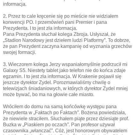
informacja.
2. Przez to cale kręcenie się po mieście nie widziałem
konwencji PO. I przemówień pani Premier i pana
Prezydenta. I to jest zła informacja.
Pana Prezydenta słuchał kolega Zbroja. Usłyszał, że
„Stadion Narodowy jest dziełem ludzi Platformy”. To dobrze,
że pan Prezydent zaczyna kampanię od wyznania grzechów
swojej formacji.
3. Wieczorem kolega Jerzy wspaniałomyślnie podrzucił mi
Galaxy S5. Niestety tablet jako telefon nie do końca zdaje
egzamin. I to jest zła informacja. W Krakenie pojawił się
jeszcze dyrektor Zydel. Porozmawialiśmy chwilę o
telewizjach śniadaniowych, w których dyrektor Zydel mniej
może bywać, bo ma na głowie całe miasto.
Wróciłem do domu na samą końcówkę występu pana
Prezydenta w „Faktach po Faktach”. Bożena powiedziała,
że niewiele straciłem. Słuchałem piąte przez dziesiąte prof.
Buzka w „Piaskiem po oczach”. Pan profesor używał
czasownika „włanczać”. Cóż, jest honorowym obywatelem