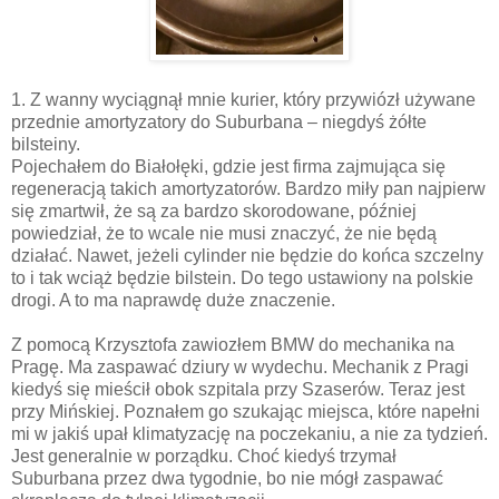
1. Z wanny wyciągnął mnie kurier, który przywiózł używane
przednie amortyzatory do Suburbana – niegdyś żółte
bilsteiny.
Pojechałem do Białołęki, gdzie jest firma zajmująca się
regeneracją takich amortyzatorów. Bardzo miły pan najpierw
się zmartwił, że są za bardzo skorodowane, później
powiedział, że to wcale nie musi znaczyć, że nie będą
działać. Nawet, jeżeli cylinder nie będzie do końca szczelny
to i tak wciąż będzie bilstein. Do tego ustawiony na polskie
drogi. A to ma naprawdę duże znaczenie.
Z pomocą Krzysztofa zawiozłem BMW do mechanika na
Pragę. Ma zaspawać dziury w wydechu. Mechanik z Pragi
kiedyś się mieścił obok szpitala przy Szaserów. Teraz jest
przy Mińskiej. Poznałem go szukając miejsca, które napełni
mi w jakiś upał klimatyzację na poczekaniu, a nie za tydzień.
Jest generalnie w porządku. Choć kiedyś trzymał
Suburbana przez dwa tygodnie, bo nie mógł zaspawać