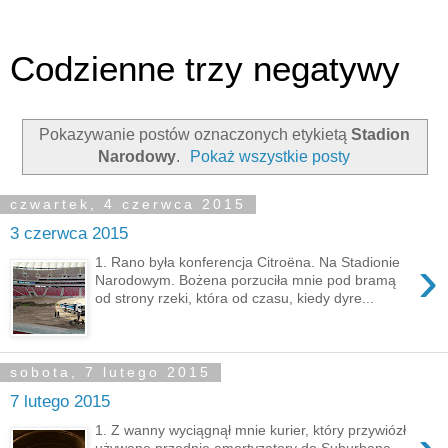
Codzienne trzy negatywy
Pokazywanie postów oznaczonych etykietą
Stadion
Narodowy
.
Pokaż wszystkie posty
czwartek, 4 czerwca 2015
3 czerwca 2015
›
1. Rano była konferencja Citroëna. Na Stadionie
Narodowym. Bożena porzuciła mnie pod bramą
od strony rzeki, która od czasu, kiedy dyre...
sobota, 7 lutego 2015
7 lutego 2015
1. Z wanny wyciągnął mnie kurier, który przywiózł
używane przednie amortyzatory do Suburbana –