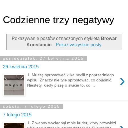
Codzienne trzy negatywy
Pokazywanie postów oznaczonych etykietą
Browar
Konstancin
.
Pokaż wszystkie posty
poniedziałek, 27 kwietnia 2015
26 kwietnia 2015
›
1. Muszę sprostować kilka myśli z poprzedniego
wpisu. Znaczy nie tyle sprostować, co objaśnić.
Niestety, kiedy piszę o świcie to, co ...
sobota, 7 lutego 2015
7 lutego 2015
1. Z wanny wyciągnął mnie kurier, który przywiózł
używane przednie amortyzatory do Suburbana –