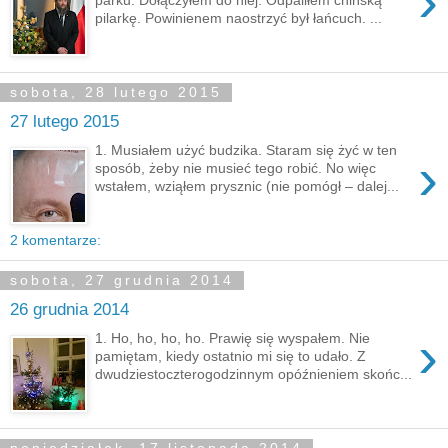
›
pilarkę. Powinienem naostrzyć był łańcuch. ...
sobota, 28 lutego 2015
27 lutego 2015
1. Musiałem użyć budzika. Staram się żyć w ten
›
sposób, żeby nie musieć tego robić. No więc
wstałem, wziąłem prysznic (nie pomógł – dalej...
2 komentarze:
sobota, 27 grudnia 2014
26 grudnia 2014
›
1. Ho, ho, ho, ho. Prawię się wyspałem. Nie
pamiętam, kiedy ostatnio mi się to udało. Z
dwudziestoczterogodzinnym opóźnieniem skońc...