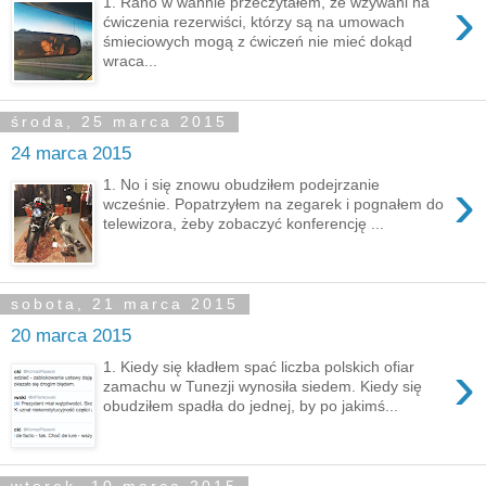
›
1. Rano w wannie przeczytałem, że wzywani na
ćwiczenia rezerwiści, którzy są na umowach
śmieciowych mogą z ćwiczeń nie mieć dokąd
wraca...
środa, 25 marca 2015
24 marca 2015
›
1. No i się znowu obudziłem podejrzanie
wcześnie. Popatrzyłem na zegarek i pognałem do
telewizora, żeby zobaczyć konferencję ...
sobota, 21 marca 2015
20 marca 2015
›
1. Kiedy się kładłem spać liczba polskich ofiar
zamachu w Tunezji wynosiła siedem. Kiedy się
obudziłem spadła do jednej, by po jakimś...