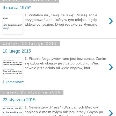
wtorek, 10 marca 2015
9 marca 1975*
›
1. Wstałem na „Kawę na ławę”. Muszę sobie
przygotować apel, który w tym miejscu będę
wklejał co tydzień: Drogi redaktorze Rymano...
wtorek, 10 lutego 2015
10 lutego 2015
1. Pisanie Negatywów rano jest bez sensu. Zanim
›
się człowiek obejrzy jest już po południu. Więc
pewnie przeleciało mi wiele wątków, któr...
1 komentarz:
piątek, 23 stycznia 2015
23 stycznia 2015
›
1. Newslettery „Press” i „Wirtualnych Mediów”
napisały o moim byłym miejscu pracy. Chyba po