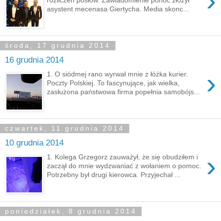
›
asystent mecenasa Giertycha. Media skonc...
środa, 17 grudnia 2014
16 grudnia 2014
›
1. O siódmej rano wyrwał mnie z łóżka kurier.
Poczty Polskiej. To fascynujące, jak wielka,
zasłużona państwowa firma popełnia samobójs...
czwartek, 11 grudnia 2014
10 grudnia 2014
›
1. Kolega Grzegorz zauważył, że się obudziłem i
zaczął do mnie wydzwaniać z wołaniem o pomoc.
Potrzebny był drugi kierowca. Przyjechał ...
poniedziałek, 8 grudnia 2014